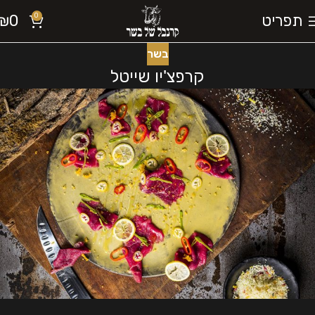
תפריט
0
₪
0
בשר
קרפצ'יו שייטל