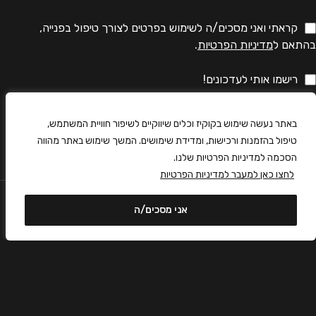
קראתי ואני מסכים/ה לשימוש בפרטים לצורך טיפול בפנייה,
בהתאם ל
מדיניות הפרטיות
.
רישמו אותי לעדכונים!
באתר נעשה שימוש בקוקיז וכלים שיווקיים לשיפור חוויית המשתמש,
טיפול בהזמנות ורכישות, ומדידת שימושים. המשך שימוש באתר מהווה
הסכמה למדיניות הפרטיות שלנו.
לחצו כאן למעבר למדיניות הפרטיות
אני מסכים/ה
0
פרטי התקשרות
עגלה
דף הבית
חנות
ביטולים, שינוי תאריך ובירורים info@crmt.co.il