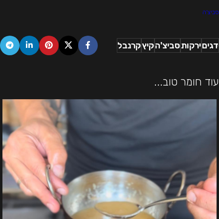
סביצ'ה
דגים
ירקות
סביצ'ה
קיץ
קרנבל
עוד חומר טוב...